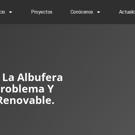
cio
Proyectos
Conócenos
Actuali
 La Albufera
Problema Y
Renovable.