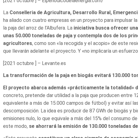
[2021 octubre ] – Elperiodicodelaenergia.com/
La
Conselleria de Agricultura, Desarrollo Rural, Emergenci
ha aliado con cuatro empresas en un proyecto para impulsar la
la paja del arroz de l’Albufera. La
iniciativa busca ofrecer una
unas 50.000 toneladas de paja y contempla dos de los prin
agricultores
, como son «la recogida y el acopio» de este res
que llevarán adelante el proyecto. Y «no implicaría un esfuerzo
[2021 octubre ] – Levante.es
La transformación de la paja en biogás evitará 130.000 t
El proyecto abarca además «prácticamente la totalidad» de
concreto, pretende dar utilidad a la paja que producen entre 
equivalente a más de 15.000 campos de fútbol) y evitar así la
descomposición. La idea es producir de 87 GWh de biogás y bi
emisiones nulo, lo que equivale a más del 15% del consumo de 
este modo,
se ahorrará la emisión de 130.000 toneladas de