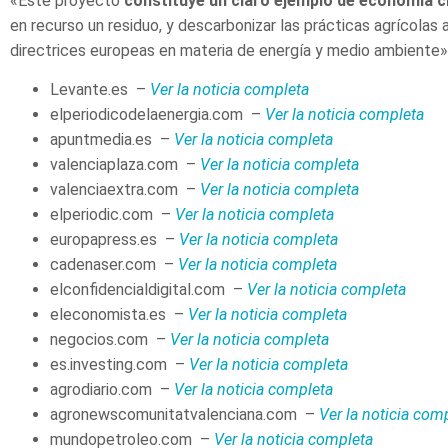
«Este proyecto
constituye un claro ejemplo de economía cir
en recurso un residuo, y descarbonizar las prácticas agrícolas
directrices europeas en materia de energía y medio ambiente», 
Levante.es –
Ver la noticia completa
elperiodicodelaenergia.com –
Ver la noticia completa
apuntmedia.es –
Ver la noticia completa
valenciaplaza.com –
Ver la noticia completa
valenciaextra.com –
Ver la noticia completa
elperiodic.com –
Ver la noticia completa
europapress.es –
Ver la noticia completa
cadenaser.com –
Ver la noticia completa
elconfidencialdigital.com –
Ver la noticia completa
eleconomista.es –
Ver la noticia completa
negocios.com –
Ver la noticia completa
es.investing.com –
Ver la noticia completa
agrodiario.com –
Ver la noticia completa
agronewscomunitatvalenciana.com –
Ver la noticia com
mundopetroleo.com –
Ver la noticia completa