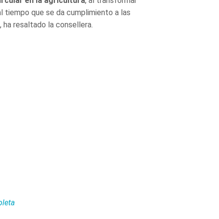
cular en la agricultura
, al transformar
 al tiempo que se da cumplimiento a las
ha resaltado la consellera.
pleta