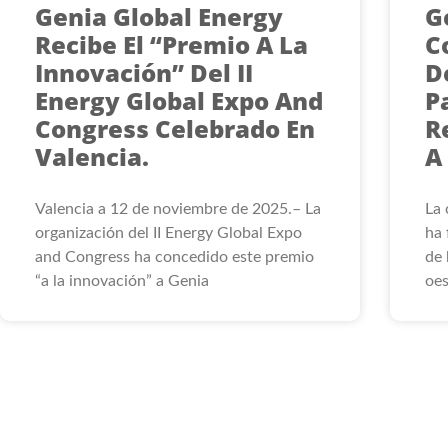
Genia Global Energy
G
Recibe El “Premio A La
C
Innovación” Del II
D
Energy Global Expo And
P
Congress Celebrado En
R
Valencia.
A
Valencia a 12 de noviembre de 2025.– La
La 
organización del II Energy Global Expo
ha 
and Congress ha concedido este premio
de 
“a la innovación” a Genia
oes