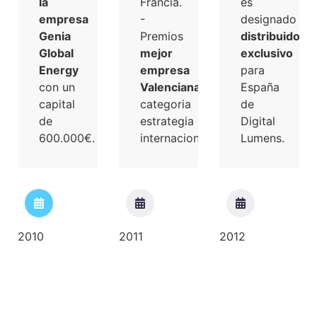
la
Francia.
es
empresa
-
designado
Genia
Premios
distribuidor
Global
mejor
exclusivo
Energy
empresa
para
con un
Valenciana
España
capital
categoria
de
de
estrategia
Digital
600.000€.
internacional.
Lumens.
2010
2011
2012